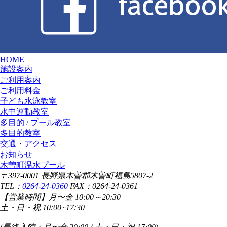
HOME
施設案内
ご利用案内
ご利用料金
子ども水泳教室
水中運動教室
多目的 / プール教室
多目的教室
交通・アクセス
お知らせ
木曽町温水プール
〒397-0001 長野県木曽郡木曽町福島5807-2
TEL：
0264-24-0360
FAX：0264-24-0361
【営業時間】
月〜金 10:00～20:30
土・日・祝 10:00~17:30