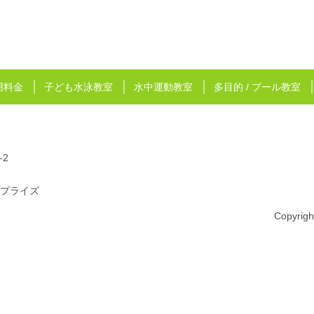
用料金
子ども水泳教室
水中運動教室
多目的 / プール教室
-2
プライズ
Copyrig