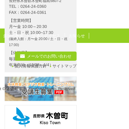
長野県木曽郡木曽町福島5807-2
TEL：
0264-24-0360
FAX：0264-24-0361
営業時間
月〜金 10:00～20:30
土・日・祝 10:00~17:30
多目的教室
交通・アクセス
お知らせ
(最終入館：月〜金 20:00 / 土・日・祝
17:00)
休館日
メールでのお問い合わせ
毎週火曜日
年末年始（12/28～1/4）
個人情報保護方針
サイトマップ
ht © 木曽町温水プール All Rights Reserved.