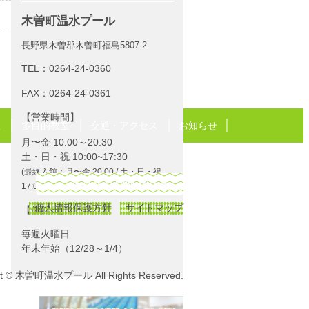
一覧に戻る
木曽町温水プール
長野県木曽郡木曽町福島5807-2
TEL：
0264-24-0360
FAX：0264-24-0361
営業時間
室
多目的教室
交通・アクセス
お知らせ
月〜金 10:00～20:30
土・日・祝 10:00~17:30
(最終入館：月〜金 20:00 / 土・日・祝
メールでのお問い合わせ
17:00)
個人情報保護方針
サイトマップ
休館日
毎週火曜日
年末年始（12/28～1/4）
ht © 木曽町温水プール All Rights Reserved.