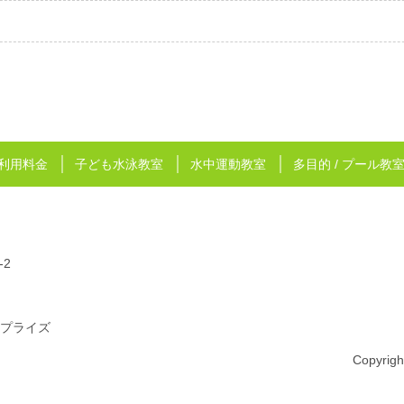
利用料金
子ども水泳教室
水中運動教室
多目的 / プール教
-2
プライズ
Copyrig