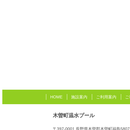
HOME
施設案内
ご利用案内
ご
木曽町温水プール
〒397-0001 長野県木曽郡木曽町福島5807