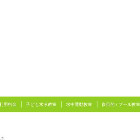
利用料金
子ども水泳教室
水中運動教室
多目的 / プール教
-2