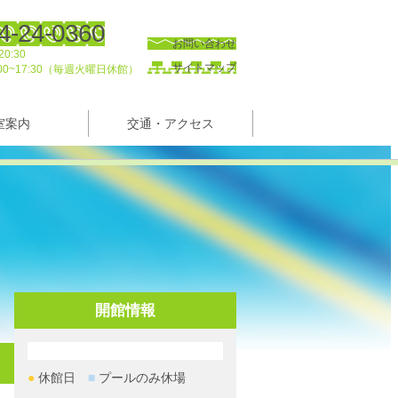
4-24-0360
お問い合わせ
0:30
サイトマップ
00~17:30（毎週火曜日休館）
室案内
交通・アクセス
開館情報
●
休館日
■
プールのみ休場